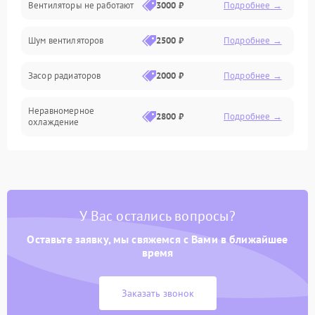
Вентиляторы не работают
3000 ₽
Подробнее →
Электроника
Шум вентиляторов
2500 ₽
Подробнее →
Электрика
Засор радиаторов
2000 ₽
Подробнее →
Программное обеспечение
Неравномерное
Химическая
2800 ₽
Подробнее →
охлаждение
Теплотехническая
У Вас остались вопросы?
Оставьте заявку, мы свяжемся с Вами в ближайшее
время
Заказать звонок