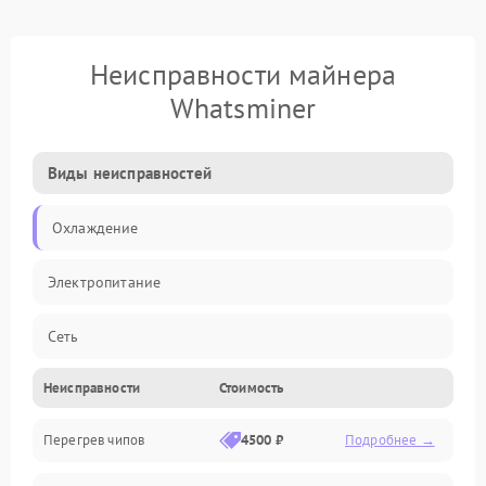
Неисправности майнера
Whatsminer
Виды неисправностей
Охлаждение
Электропитание
Сеть
Неисправности
Стоимость
Хеш-платы
Перегрев чипов
4500 ₽
Подробнее →
Механические повреждения