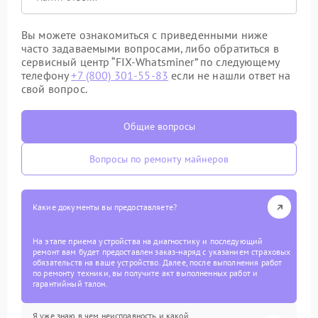
Вы можете ознакомиться с приведенными ниже
часто задаваемыми вопросами, либо обратиться в
сервисный центр “FIX-Whatsminer” по следующему
телефону
+7 (800) 301-55-83
если не нашли ответ на
свой вопрос.
Общие вопросы
Вопросы по ремонту майнеров
Какие документы вы предоставляете?
На этапе приема устройства на диагностику и последующий
ремонт вам будет предоставлен заказ-наряд с указанием страховых
обязательств на ваше устройство. Далее, после выполнения работ
по ремонту техники, вы получите акт выполненных работ и
гарантийный талон.
Я уже знаю в чем неисправность и какой