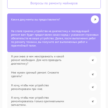
Вопросы по ремонту майнеров
Какие документы вы предоставляете?
На этапе приема устройства на диагностику и последующий
ремонт вам будет предоставлен заказ-наряд с указанием страховых
обязательств на ваше устройство. Далее, после выполнения работ
по ремонту техники, вы получите акт выполненных работ и
гарантийный талон.
Я уже знаю в чем неисправность и какой
ремонт необходим. Для чего проводить
диагностику?
Мне нужен срочный ремонт. Сможете
сделать?
Я хочу, чтобы мое устройство
ремонтировали при мне.
Я хочу, чтобы мое устройство
ремонтировалось только оригинальными
запчастями.