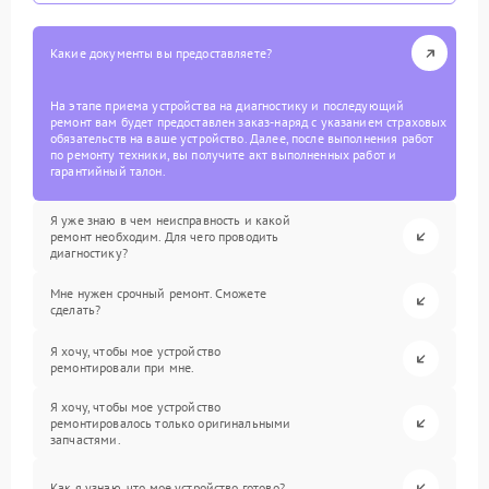
Какие документы вы предоставляете?
На этапе приема устройства на диагностику и последующий
ремонт вам будет предоставлен заказ-наряд с указанием страховых
обязательств на ваше устройство. Далее, после выполнения работ
по ремонту техники, вы получите акт выполненных работ и
гарантийный талон.
Я уже знаю в чем неисправность и какой
ремонт необходим. Для чего проводить
диагностику?
Мне нужен срочный ремонт. Сможете
сделать?
Я хочу, чтобы мое устройство
ремонтировали при мне.
Я хочу, чтобы мое устройство
ремонтировалось только оригинальными
запчастями.
Как я узнаю, что мое устройство готово?