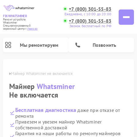
+7 (800) 301-55-83
Ежедневно, с 10:00 до 20:00
FIX-WHATSMINER
+7 (800) 301-55-83
Ремонт устройств
Whatsminer
Звонок бесплатный по РФ
Специализированный
cервисный центр г.
Иваново
Мы ремонтируем
Позвонить
анове
Майнер Whatsminer не включается
Майнер
Whatsminer
Не включается
Бесплатная диагностика
даже при отказе от
ремонта
Привезем и увезем майнер Whatsminer
собственной доставкой
Гарантия на наши работы по ремонту майнеров