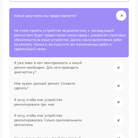
Какие документы вы предоставляете?
На этапе приема устройства на диагностику и последующий
ремонт вам будет предоставлен заказ-наряд с указанием страховых
обязательств на ваше устройство. Далее, после выполнения работ
по ремонту техники, вы получите акт выполненных работ и
гарантийный талон.
Я уже знаю в чем неисправность и какой
ремонт необходим. Для чего проводить
диагностику?
Мне нужен срочный ремонт. Сможете
сделать?
Я хочу, чтобы мое устройство
ремонтировали при мне.
Я хочу, чтобы мое устройство
ремонтировалось только оригинальными
запчастями.