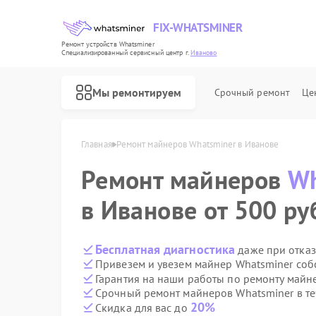
FIX-WHATSMINER
Ремонт устройств Whatsminer
Специализированный cервисный центр г.
Иваново
Мы ремонтируем
Срочный ремонт
Це
Главная
Ремонт майнеров Whatsminer в Иванове
Ремонт майнеров
Wh
в Иванове от 500 ру
Бесплатная диагностика
даже при отказ
Привезем и увезем майнер Whatsminer соб
Гарантия на наши работы по ремонту майн
Срочный ремонт майнеров Whatsminer в те
20%
Скидка для вас до